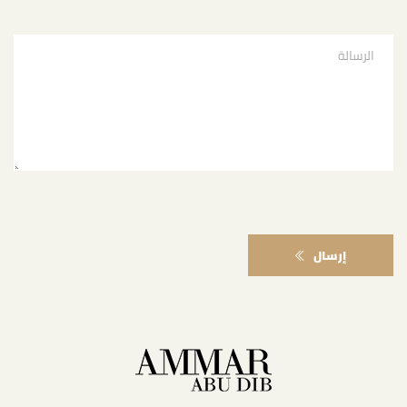
إرسال