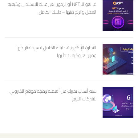
ما هو الـ NFT أو الرموز الغير قابلة للاستبدال وكيفية
العمل والربح منها – دليلك الكامل
التجارة الإلكترونية، دليلك الكامل لمعرفة تاريخها
ومزاياها وكيف تبدأ بها
ستة أسباب تخبرك عن أهمية برمجة موقع الكتروني
للشركات اليوم