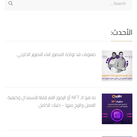
الأحدث:
صعوبات قد تواجه المصور اثناء التصوير الخارجي
ما هو الـ NFT أو الرموز الغير قابلة للاستبدال وكيفية
العمل والربح منها – دليلك الكامل