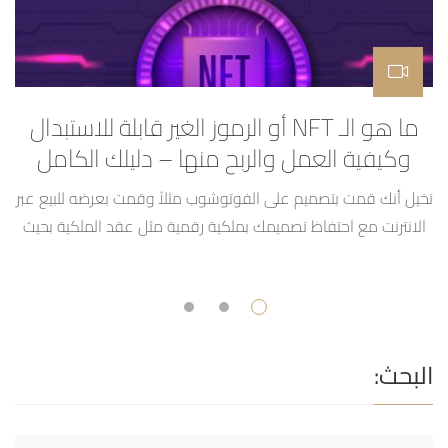
ما هو الـ NFT أو الرموز الغير قابلة للاستبدال
ال
وكيفية العمل والربح منها – دليلك الكامل
تخيل أنك قمت بتصميم على الفوتوشوب مثلاً وقمت بعرضه للبيع عبر
ال
الانترنت مع احتفاظ تصميمك بملكية رقمية مثل عقد الملكية بحيث
ب
مهما قاموا الناس بتحميله او استخدامه سيبقى له ملكية واحدة عبر
الانترنت وهي لك وبإمكانك بيعها وبيع التصميم لمن أردت هذا هو
ببساطة كبيرة مفهوم الـ NFT أو NON FUNGIBLE TOKEN أو الرموز
سن
الغير […]
البحث: