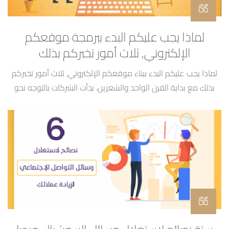
لماذا يجب عليكم البدء ببرمجة موقعكم
الإلكتروني, ثلاث أمور تخبركم بذلك
لماذا يجب عليكم البدء ببناء موقعكم الإلكتروني, ثلاث أمور تخبركم
بذلك مع بداية القرن الواحد والشعرين، بدأت الشركات بالتوجه نحو
الإنترنت والعمل على الاستثمار فيه، لتزيد من مبيعاتها وتوسع شريحة
عملائها. وتشرح به عن أعمالها وتقدم فيه منتجاتها بطريقة مناسبة
تتيح للعملاء بأن يروا المنتجات ويشاهدونها بشكل أقرب للحقيقية.
لكن الخدمات والميزات التي يمكنك الحصول […]