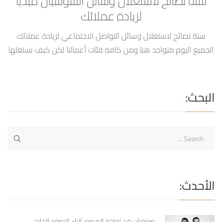
ستة نصائح لاستغلال وسائل السوشيال ميديا
لزيادة عملائك
ستة نصائح لاستغلال وسائل التواصل الاجتماعي لزيادة عملائك
الجميع اليوم متواجد هنا ومن كافة فئات أعمالنا لكن كيف نستغلها
بشكل جيد للوصول لجمهورنا وعملائنا الجدد نقدمها لك لذلك :
العلامة التجارية: هو ماسيبقى في ذهن العميل عند الإنتهاء من
رؤية اعلانك قد يتذكر الأشخاص العرض الذي قدمته ليومين او ثلاثة
البحث:
لكن سيتذكره لشهر اذا ماكان مرتبط […]
الأحدث:
صعوبات قد تواجه المصور اثناء التصوير الخارجي