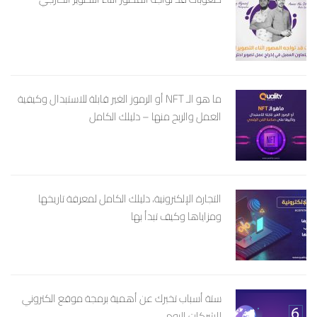
ما هو الـ NFT أو الرموز الغير قابلة للاستبدال وكيفية
العمل والربح منها – دليلك الكامل
التجارة الإلكترونية، دليلك الكامل لمعرفة تاريخها
ومزاياها وكيف تبدأ بها
ستة أسباب تخبرك عن أهمية برمجة موقع الكتروني
للشركات اليوم