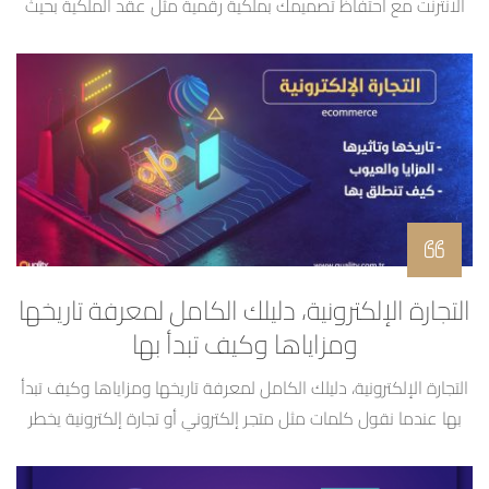
الانترنت مع احتفاظ تصميمك بملكية رقمية مثل عقد الملكية بحيث
مهما قاموا الناس بتحميله او استخدامه سيبقى له ملكية واحدة عبر
الانترنت وهي لك وبإمكانك بيعها وبيع التصميم لمن أردت هذا هو
ببساطة كبيرة مفهوم الـ NFT أو NON FUNGIBLE TOKEN أو الرموز
الغير […]
التجارة الإلكترونية، دليلك الكامل لمعرفة تاريخها
ومزاياها وكيف تبدأ بها
التجارة الإلكترونية، دليلك الكامل لمعرفة تاريخها ومزاياها وكيف تبدأ
بها عندما نقول كلمات مثل متجر إلكتروني أو تجارة إلكترونية يخطر
ببالنا مباشرةً النمو والتقنية والتطور السريع فهذا المجال قد تطور
خلال العشرين عاماً الماضيين بنسبة 25% بمعدل تضاعف النمو لكل