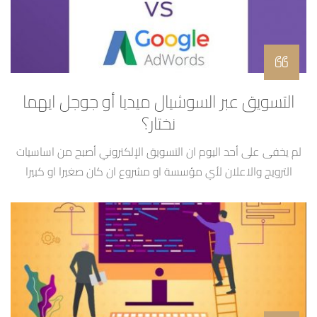
التسويق عبر السوشيال ميديا أو جوجل ايهما
نختار؟
لم يخفى على أحد اليوم ان التسويق الإلكتروني أصبح من اساسيات
الترويج والاعلان لأي مؤسسة او مشروع ان كان صغيرا او كبيرا
التسويق عبر مواقع التواصل الاجتماعي او منصة جوجل ايهما تختار؟
وفي احصائية لعام 2018 تبين انه 88% من الشركات اليوم تستعمل
مواقع التواصل الاجتماعي في التسويق لها لكن لم يعد يكفي
معرفة ذلك […]