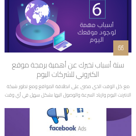
سنة ونستطيع تطبيقه على كل المجالات وليس فقط ما اعتدنا عليه
من شراء الألبسة وإكسسوار […]
ستة أسباب تخبرك عن أهمية برمجة موقع
الكتروني للشركات اليوم
مع كل الوقت الذي مضى على انطلاقة المواقع ومع تطور شبكة
الانترنت اليوم وازياد السرعة والوصول اليها بشكل سهل في أي وقت
ومكان قد تتفاجأ اذا سمعت عن إحصائيات اليوم تتحدث عن أن 44%
الى 50% من الشركات الصغيرة ليس لديهم موقع الكتروني إلى الان
لذلك قررنا جمع أهم الميزات التي ستحصل عليها بتصميم موقع […]