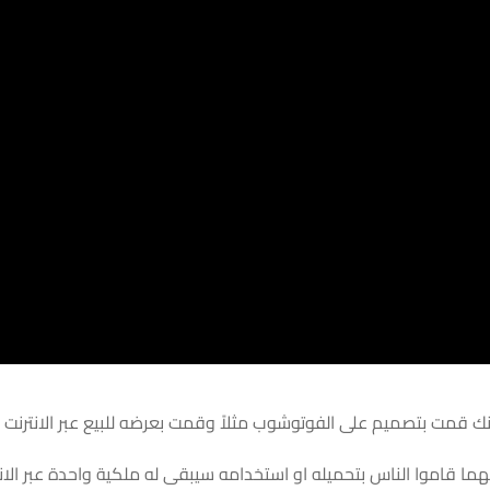
نك قمت بتصميم على الفوتوشوب مثلاً وقمت بعرضه للبيع عبر الانترن
ما قاموا الناس بتحميله او استخدامه سيبقى له ملكية واحدة عبر الا