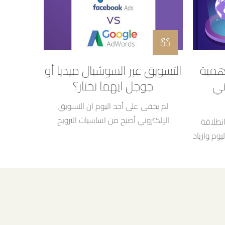
همية
التسويق عبر السوشيال ميديا أو
ني
جوجل ايهما نختار؟
لم يخفى على أحد اليوم ان التسويق
الإلكتروني أصبح من اساسيات الترويج
نطلاقة
والاعلان لأي مؤسسة او مشروع ان كان
وم وازياد
صغيرا او كبيرا التسويق عبر مواقع التواصل
ل في أي
الاجتماعي او منصة جوجل ايهما تختار؟ وفي
عت عن
احصائية لعام 2018 تبين انه 88% من
إحصائيات اليوم تتحدث عن أن 44% الى 50%
الشركات اليوم تستعمل مواقع التواصل
م موقع
الاجتماعي في التسويق لها لكن لم يعد
مع أهم
يكفي معرفة ذلك […]
يم موقع