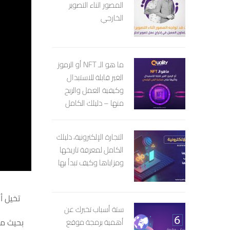
المصور اثناء التصوير
الخارجي
ما هو الـ NFT أو الرموز
الغير قابلة للاستبدال
وكيفية العمل والربح
منها – دليلك الكامل
التجارة الإلكترونية، دليلك
الكامل لمعرفة تاريخها
ومزاياها وكيف تبدأ بها
تخيل أ
ستة أسباب تخبرك عن
بحيث مه
أهمية برمجة موقع