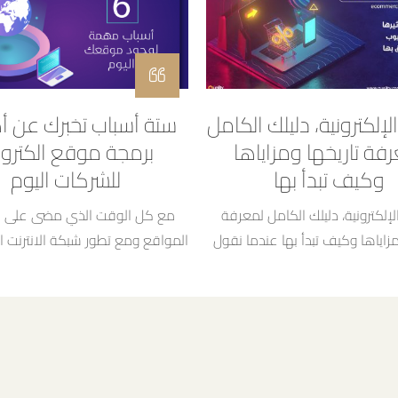
الإلكترونية، دليلك الكامل
ستة أسباب تخبرك عن أ
فة تاريخها ومزاياها
برمجة موقع الكترو
وكيف تبدأ بها
للشركات اليوم
الإلكترونية، دليلك الكامل لمعرفة
مع كل الوقت الذي مضى على ا
مزاياها وكيف تبدأ بها عندما نقول
المواقع ومع تطور شبكة الانترنت الي
 متجر إلكتروني أو تجارة إلكترونية
السرعة والوصول اليها بشكل سه
لنا مباشرةً النمو والتقنية والتطور
وقت ومكان قد تتفاجأ اذا سم
ذا المجال قد تطور خلال العشرين
عاماً الماضيين بنسبة 25% بمعدل تضاعف
من الشركات الصغيرة ليس لديه
كل سنة ونستطيع تطبيقه على كل
الكتروني إلى الان لذلك قررنا ج
وليس فقط ما اعتدنا عليه من شراء
الميزات التي ستحصل عليها بتصم