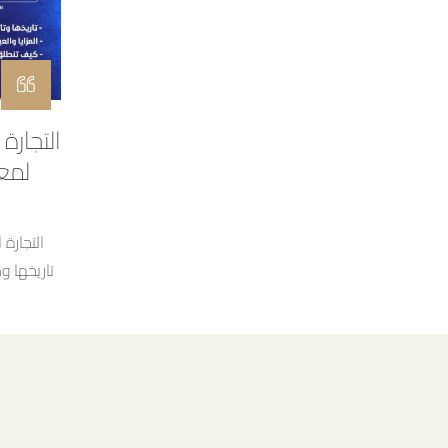
التجارة 
لمعر
التجارة 
تاريخها و
كلمات مثل
يخطر ببا
السريع فه
النمو ل
المجالات 