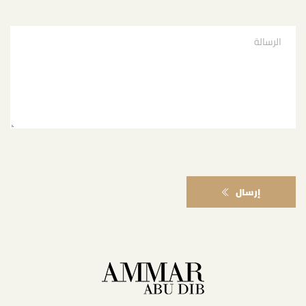
إرسال