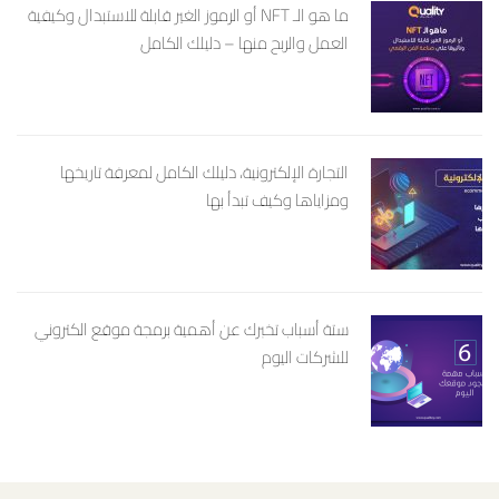
ما هو الـ NFT أو الرموز الغير قابلة للاستبدال وكيفية
العمل والربح منها – دليلك الكامل
التجارة الإلكترونية، دليلك الكامل لمعرفة تاريخها
ومزاياها وكيف تبدأ بها
ستة أسباب تخبرك عن أهمية برمجة موقع الكتروني
للشركات اليوم