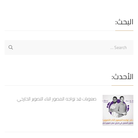
انه 77% من قرارات الشراء تبدأ بالبحث على الإنترنت ومعرفة تفاصيل
أكثر ثم اتخاذ القرار أم لا وكما نعلم جميعاً ان أغلب الزوار عند البحث
على جوجل تقوم بالدخول مباشرة للنتائج الأولى اذن كيف وصلت
البحث:
هذه […]
الأحدث:
صعوبات قد تواجه المصور اثناء التصوير الخارجي