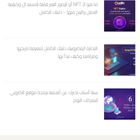
ما هو الـ NFT أو الرموز الغير قابلة للاستبدال وكيفية
العمل والربح منها – دليلك الكامل
التجارة الإلكترونية، دليلك الكامل لمعرفة تاريخها
ومزاياها وكيف تبدأ بها
ستة أسباب تخبرك عن أهمية برمجة موقع الكتروني
للشركات اليوم