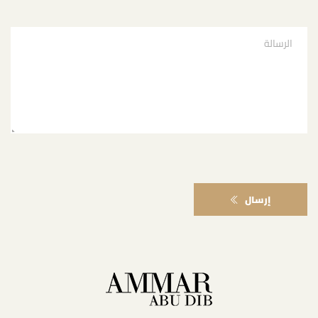
إرسال