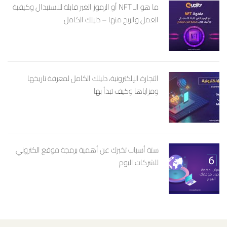
ما هو الـ NFT أو الرموز الغير قابلة للاستبدال وكيفية
العمل والربح منها – دليلك الكامل
التجارة الإلكترونية، دليلك الكامل لمعرفة تاريخها
ومزاياها وكيف تبدأ بها
ستة أسباب تخبرك عن أهمية برمجة موقع الكتروني
للشركات اليوم