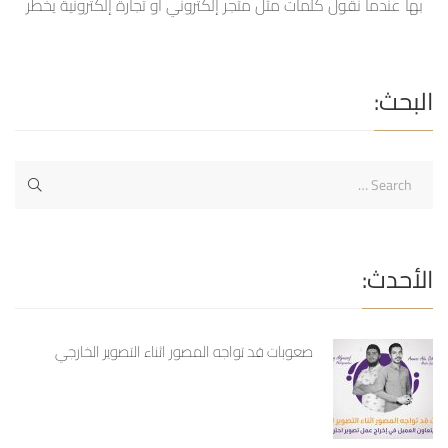
بها عندما نقول كلمات مثل متجر إلكتروني أو تجارة إلكترونية يخطر
ببالنا مباشرةً النمو والتقنية والتطور السريع فهذا المجال قد تطور
خلال العشرين عاماً الماضيين بنسبة 25% بمعدل تضاعف النمو لكل
سنة ونستطيع تطبيقه على كل المجالات وليس فقط ما اعتدنا عليه
البحث:
من شراء الألبسة وإكسسوار […]
الأحدث:
صعوبات قد تواجه المصور اثناء التصوير الخارجي