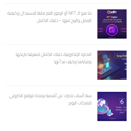
ما هو الـ NFT أو الرموز الغير قابلة للاستبدال وكيفية
العمل والربح منها – دليلك الكامل
التجارة الإلكترونية، دليلك الكامل لمعرفة تاريخها
ومزاياها وكيف تبدأ بها
ستة أسباب تخبرك عن أهمية برمجة موقع الكتروني
للشركات اليوم