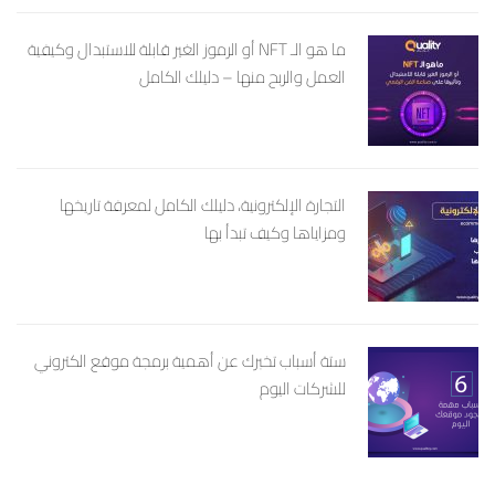
ما هو الـ NFT أو الرموز الغير قابلة للاستبدال وكيفية
العمل والربح منها – دليلك الكامل
التجارة الإلكترونية، دليلك الكامل لمعرفة تاريخها
ومزاياها وكيف تبدأ بها
ستة أسباب تخبرك عن أهمية برمجة موقع الكتروني
للشركات اليوم