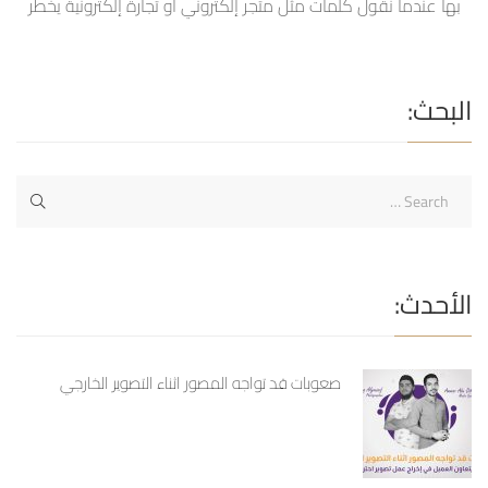
بها عندما نقول كلمات مثل متجر إلكتروني أو تجارة إلكترونية يخطر
ببالنا مباشرةً النمو والتقنية والتطور السريع فهذا المجال قد تطور
خلال العشرين عاماً الماضيين بنسبة 25% بمعدل تضاعف النمو لكل
سنة ونستطيع تطبيقه على كل المجالات وليس فقط ما اعتدنا عليه
البحث:
من شراء الألبسة وإكسسوار […]
الأحدث:
صعوبات قد تواجه المصور اثناء التصوير الخارجي