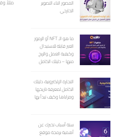
مثلاً وق
المصور اثناء التصوير
الخارجي
احتفاظ 
الملكية ب
استخدام
الانترن
ما هو الـ NFT أو الرموز
التصميم 
الغير قابلة للاستبدال
وكيفية العمل والربح
منها – دليلك الكامل
OKEN
التجارة الإلكترونية، دليلك
الكامل لمعرفة تاريخها
ومزاياها وكيف تبدأ بها
ستة أسباب تخبرك عن
أهمية برمجة موقع