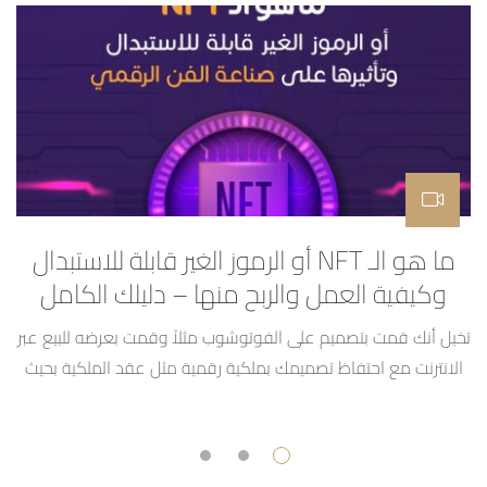
ما هو الـ NFT أو الرموز الغير قابلة للاستبدال
ال
وكيفية العمل والربح منها – دليلك الكامل
تخيل أنك قمت بتصميم على الفوتوشوب مثلاً وقمت بعرضه للبيع عبر
ال
الانترنت مع احتفاظ تصميمك بملكية رقمية مثل عقد الملكية بحيث
ب
مهما قاموا الناس بتحميله او استخدامه سيبقى له ملكية واحدة عبر
الانترنت وهي لك وبإمكانك بيعها وبيع التصميم لمن أردت هذا هو
ببساطة كبيرة مفهوم الـ NFT أو NON FUNGIBLE TOKEN أو الرموز
سن