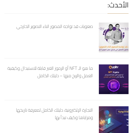
الأحدث:
صعوبات قد تواجه المصور اثناء التصوير الخارجي
ما هو الـ NFT أو الرموز الغير قابلة للاستبدال وكيفية
العمل والربح منها – دليلك الكامل
التجارة الإلكترونية، دليلك الكامل لمعرفة تاريخها
ومزاياها وكيف تبدأ بها