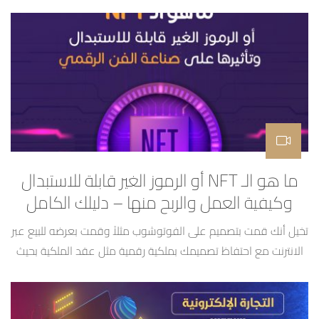
و طارق اليوسف
ما هو الـ NFT أو الرموز الغير قابلة للاستبدال
وكيفية العمل والربح منها – دليلك الكامل
تخيل أنك قمت بتصميم على الفوتوشوب مثلاً وقمت بعرضه للبيع عبر
الانترنت مع احتفاظ تصميمك بملكية رقمية مثل عقد الملكية بحيث
مهما قاموا الناس بتحميله او استخدامه سيبقى له ملكية واحدة عبر
الانترنت وهي لك وبإمكانك بيعها وبيع التصميم لمن أردت هذا هو
ببساطة كبيرة مفهوم الـ NFT أو NON FUNGIBLE TOKEN أو الرموز