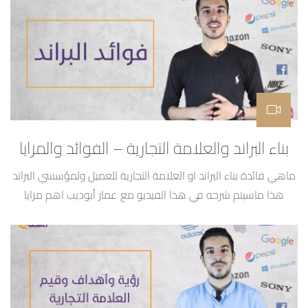
البصرية 2- المحتوى الإعلاني 3- الموقع الإلكتروني 4- التسويق
الإلكتروني 5- المطبوعات 6- تطبيق الموبايل
بناء البراند والعلامة التجارية – الفوائد والمزايا
ماهي فائدة بناء البراند او العلامة التجارية للعميل ولمؤسسي البراند
هذا ماسيتم شرحه في هذا الفيديو مع عمار أبوديب اهم مزايا
صاحب البراند: 1- ولاء العميل 2- القوة في التفاوض 3- أسعار أعلى
4- فرصة لتوسع علامتك التجارية والاستخدام المتعدد 5- النفوذ
السياسي وفوائد العميل من البراند: : 1- تقليل حساسية السعر 2-
يقلل […]