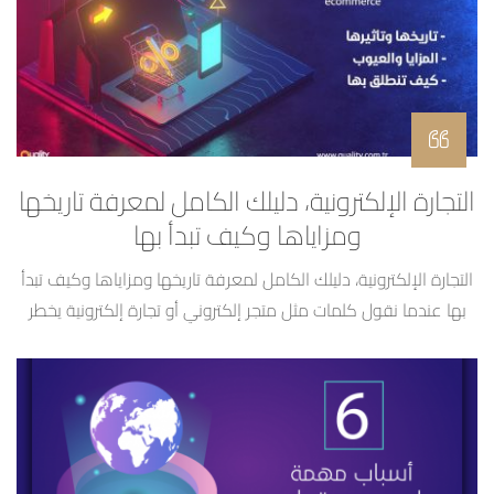
الغير […]
التجارة الإلكترونية، دليلك الكامل لمعرفة تاريخها
ومزاياها وكيف تبدأ بها
التجارة الإلكترونية، دليلك الكامل لمعرفة تاريخها ومزاياها وكيف تبدأ
بها عندما نقول كلمات مثل متجر إلكتروني أو تجارة إلكترونية يخطر
ببالنا مباشرةً النمو والتقنية والتطور السريع فهذا المجال قد تطور
خلال العشرين عاماً الماضيين بنسبة 25% بمعدل تضاعف النمو لكل
سنة ونستطيع تطبيقه على كل المجالات وليس فقط ما اعتدنا عليه
من شراء الألبسة وإكسسوار […]