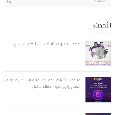
الأحدث:
صعوبات قد تواجه المصور اثناء التصوير الخارجي
ما هو الـ NFT أو الرموز الغير قابلة للاستبدال وكيفية
العمل والربح منها – دليلك الكامل