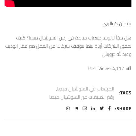
فنجان كواليتي
هل حقاً لايوجد مبيعات جديدة في زمن السوشيال ميديا؟ كيف
تحقق الشركات أرباح بينما تتوقف شركات عن العمل مع عمار ابوديب
وعبدالله درويش
Post Views:
4,117
المبيعات في السوشيال ميديا
,
TAGS:
رفع المبيعات عبر السوشيال ميديا
SHARE: