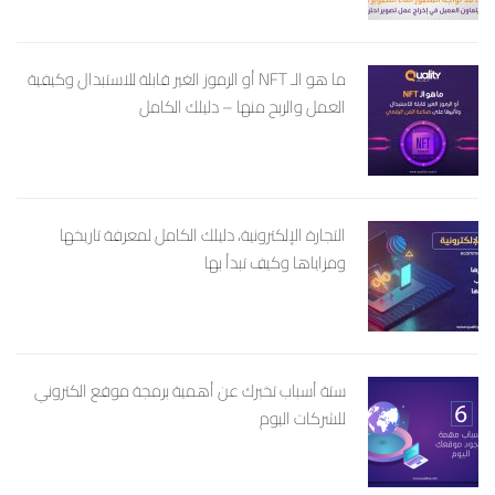
ما هو الـ NFT أو الرموز الغير قابلة للاستبدال وكيفية
العمل والربح منها – دليلك الكامل
التجارة الإلكترونية، دليلك الكامل لمعرفة تاريخها
ومزاياها وكيف تبدأ بها
ستة أسباب تخبرك عن أهمية برمجة موقع الكتروني
للشركات اليوم